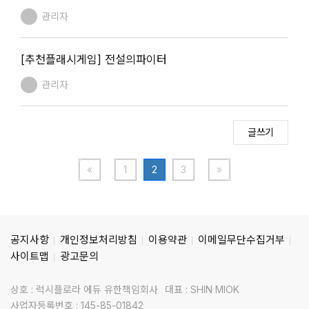
관리자
[추천플래시게임] 전설의파이터
관리자
글쓰기
«
1
2
3
»
공지사항
개인정보처리방침
이용약관
이메일무단수집거부
사이트맵
광고문의
상호 : 럭시플로라 에듀 유한책임회사
대표 : SHIN MIOK
사업자등록번호 : 145-85-01842