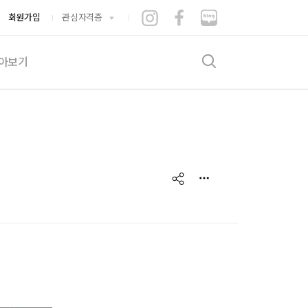
회원가입
관심자격증
아보기
검색
기출문제
험후기
증뽐내기
게시판
share
수적립소
는시간