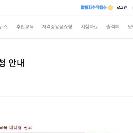
메뉴 건너뛰기
로그인
뉴스
추천교육
자격증용품쇼핑
시험자료
출석부
모
최신
시
청 안내
자격
자유
활동지
쉬