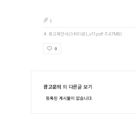
fileAttachedList
1
광고제안서(스터디온)_v1.1.pdf
(1.47MB)
0
광고문의
의 다른글 보기
등록된 게시물이 없습니다.