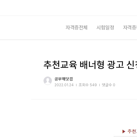
자격증전체
시험일정
자격증
추천교육 배너형 광고 신
공부해닷컴
2022.01.24
조회수
549
댓글수 0