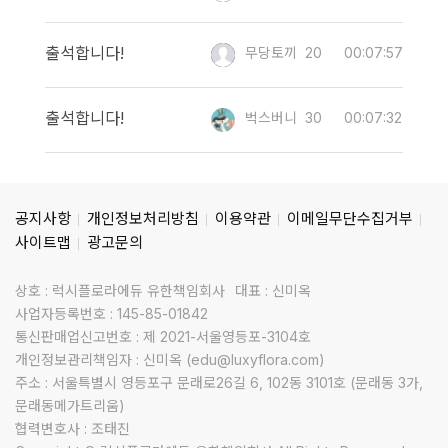
출석합니다!
무당토끼
20
00:07:57
출석합니다!
벅스버니
30
00:07:32
공지사항
개인정보처리방침
이용약관
이메일무단수집거부
사이트맵
광고문의
상호 : 럭시플로라에듀 유한책임회사
대표 : 신미옥
사업자등록번호 : 145-85-01842
통신판매업신고번호 : 제 2021-서울영등포-3104호
개인정보관리책임자 : 신미옥 (edu@luxyflora.com)
주소 : 서울특별시 영등포구 문래로26길 6, 102동 3101호 (문래동 3가,
문래동메가트리움)
협력변호사 : 조태진