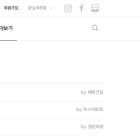
회원가입
관심자격증
아보기
검색
기출문제
험후기
증뽐내기
게시판
수적립소
by. 태광건설
는시간
by. 마시마로35
by. 일반회원