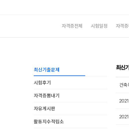
자격증전체
시험일정
자격증
최신
최신기출문제
최신기
시험후기
건축목공기능사 어떻게 취득하나요
건축
자격증뽐내기
2021년 4회 건설안전기사 필기 기출문제입니다. 저도 여기서 기출문제다운받고합격했습니다. 감사합니다.
20
4년 전
자유게시판
2021년도 철도토목기사 실기 문제와 풀이 입니다. 기억으로 만들어져 문제의 문구나 숫자에 오류가 있습니다. 답 또한 틀릴 수 있다는 가정을 하고 보세요.
20
5년 전
활동지수적립소