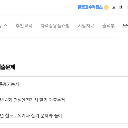
메뉴 건너뛰기
로그인
뉴스
추천교육
자격증용품쇼핑
시험자료
출석부
모
최신
시
자격
기출문제
자유
출문제
활동지
목공기능사
쉬
21년 4회 건설안전기사 필기 기출문제
21년 철도토목기사 실기 문제와 풀이