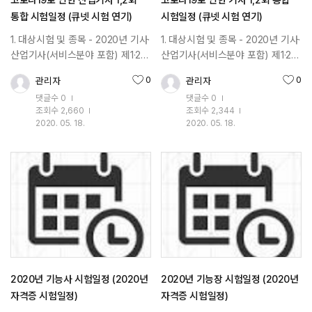
통합 시험일정 (큐넷 시험 연기)
시험일정 (큐넷 시험 연기)
1. 대상시험 및 종목 - 2020년 기사·
1. 대상시험 및 종목 - 2020년 기사·
산업기사(서비스분야 포함) 제1·2회
산업기사(서비스분야 포함) 제1·2회
필기시험 179개 종목 - 제1회와
필기시험 179개 종목 - 제1회와
0
0
관리자
관리자
추천수
추천수
제2회에 시행하는 종목은 통합
제2회에 시행하는 종목은 통합
댓글수
0
댓글수
0
시행기간[6.13(토)~6.14(일),
시행기간[6.6(토)~6.7(일)] 중
조회수
2,660
조회수
2,344
6.21(일)] 중 1회만 시행 예)
1회만 시행 예) 정보처리기사(1,2회
2020. 05. 18.
2020. 05. 18.
작성일
작성일
위험물산업기사(1,2회 시행종목):
시행종목): 6.6(토) 2부에 1회만
6.14(일) 2부에 1회만 시행 2.
시행 2. 원서접수기간 - 5.12(화)
원서접수기간 - 5.12(화) 10:00 ~
10:00 ~ 5.18(월) 18:00 3. 2020년
5.18(월) 18:00 3. 2020년 1,2회
1,2회 통합 기사 시험일정 1)
통합 산업기사 시험일정 1)
2020.06.06(토) 1부 기사 자격증
2020.06.13(토) 1부 산업기사
시험 시험일정 대상종목
자격증 시험 시험일정 대상종목
2020.06.06(토) 1부 시험 09:00
2020.06.13(토) 1부 시험 09:00
입실 09:30 시험시작 가스기사
입실 09:30 시험시작 가스산업기사
건설재료시험기사 교통기사
건설재료시험산업기사
누설비파괴검사기사 대기환경기사
2020년 기능사 시험일정 (2020년
2020년 기능장 시험일정 (2020년
건축목공산업기사 건축산업기사
방사선비파괴검사기사
자격증 시험일정)
자격증 시험일정)
건축일반시공산업기사
산업위생관리기사 설비보전기사