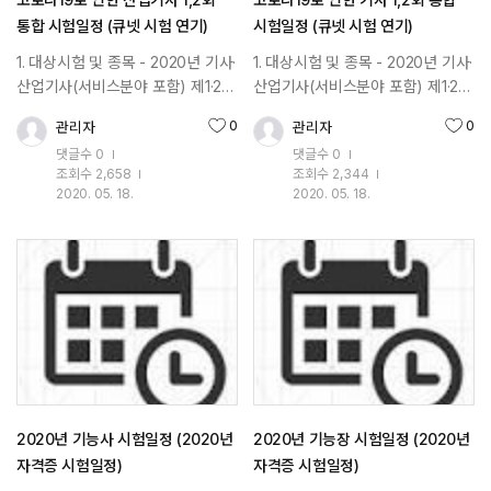
통합 시험일정 (큐넷 시험 연기)
시험일정 (큐넷 시험 연기)
1. 대상시험 및 종목 - 2020년 기사·
1. 대상시험 및 종목 - 2020년 기사·
산업기사(서비스분야 포함) 제1·2회
산업기사(서비스분야 포함) 제1·2회
필기시험 179개 종목 - 제1회와
필기시험 179개 종목 - 제1회와
0
0
관리자
관리자
추천수
추천수
제2회에 시행하는 종목은 통합
제2회에 시행하는 종목은 통합
댓글수
0
댓글수
0
시행기간[6.13(토)~6.14(일),
시행기간[6.6(토)~6.7(일)] 중
조회수
2,658
조회수
2,344
6.21(일)] 중 1회만 시행 예)
1회만 시행 예) 정보처리기사(1,2회
2020. 05. 18.
2020. 05. 18.
작성일
작성일
위험물산업기사(1,2회 시행종목):
시행종목): 6.6(토) 2부에 1회만
6.14(일) 2부에 1회만 시행 2.
시행 2. 원서접수기간 - 5.12(화)
원서접수기간 - 5.12(화) 10:00 ~
10:00 ~ 5.18(월) 18:00 3. 2020년
5.18(월) 18:00 3. 2020년 1,2회
1,2회 통합 기사 시험일정 1)
통합 산업기사 시험일정 1)
2020.06.06(토) 1부 기사 자격증
2020.06.13(토) 1부 산업기사
시험 시험일정 대상종목
자격증 시험 시험일정 대상종목
2020.06.06(토) 1부 시험 09:00
2020.06.13(토) 1부 시험 09:00
입실 09:30 시험시작 가스기사
입실 09:30 시험시작 가스산업기사
건설재료시험기사 교통기사
건설재료시험산업기사
누설비파괴검사기사 대기환경기사
2020년 기능사 시험일정 (2020년
2020년 기능장 시험일정 (2020년
건축목공산업기사 건축산업기사
방사선비파괴검사기사
자격증 시험일정)
자격증 시험일정)
건축일반시공산업기사
산업위생관리기사 설비보전기사