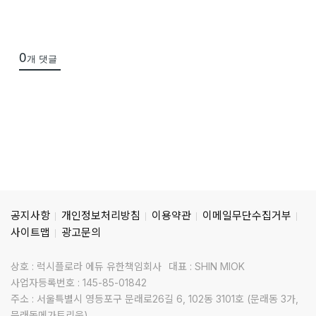
0
개 댓글
공지사항
개인정보처리방침
이용약관
이메일무단수집거부
사이트맵
광고문의
상호 : 럭시플로라 에듀 유한책임회사
대표 : SHIN MIOK
사업자등록번호 : 145-85-01842
주소 : 서울특별시 영등포구 문래로26길 6, 102동 3101호 (문래동 3가,
문래동메가트리움)