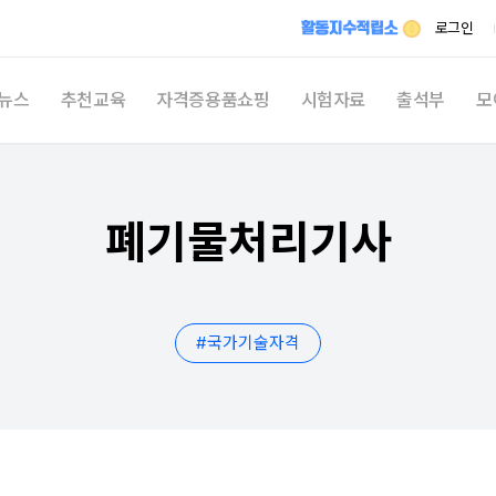
메뉴 건너뛰기
로그인
뉴스
추천교육
자격증용품쇼핑
시험자료
출석부
모
최신
시
폐기물처리기사
자격
자유
활동지
#
국가기술자격
쉬