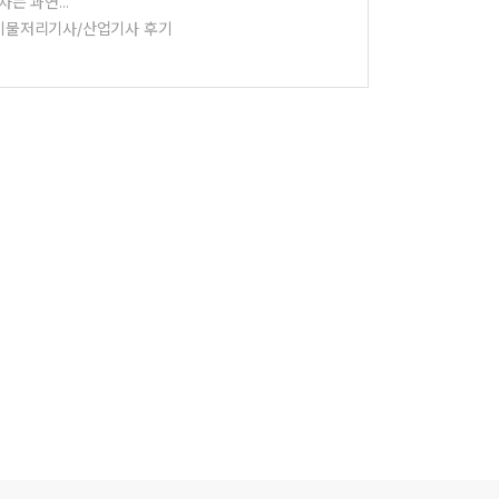
차는 과연...
폐기물저리기사/산업기사 후기