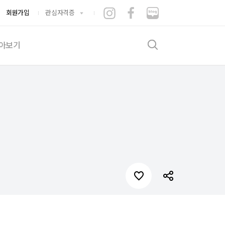
회원가입
관심자격증
아보기
검색
기출문제
험후기
증뽐내기
게시판
수적립소
는시간