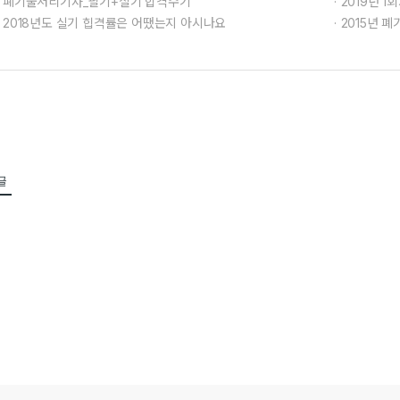
폐기물처리기사_필기+실기 합격수기
2019년 1회
2018년도 실기 힙격률은 어땠는지 아시나요
2015년 
글