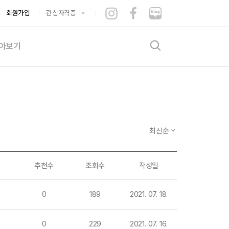
회원가입
관심자격증
아보기
검색
기출문제
험후기
증뽐내기
게시판
최신순
수적립소
추천수
조회수
작성일
는시간
0
189
2021. 07. 18.
0
229
2021. 07. 16.