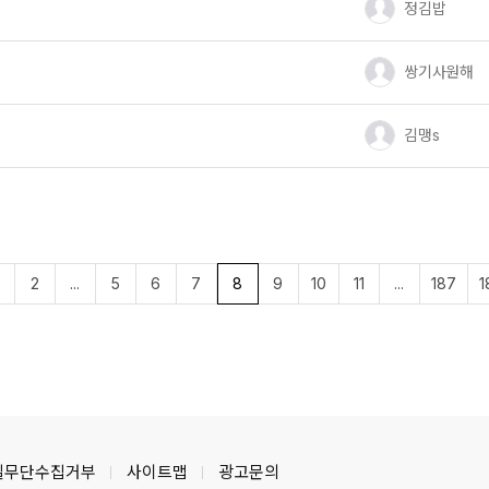
유저 이미지
정김밥
유저 이미지
쌍기사원해
유저 이미지
김맹s
2
...
5
6
7
8
9
10
11
...
187
1
일무단수집거부
사이트맵
광고문의