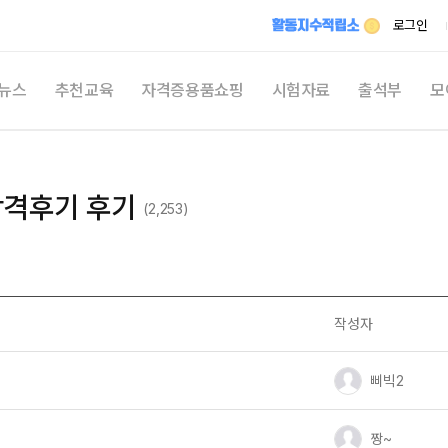
메뉴 건너뛰기
로그인
뉴스
추천교육
자격증용품쇼핑
시험자료
출석부
모
최신
시
합격후기 후기
(2,253)
자격
자유
활동지
작성자
쉬
유저 이미지
삐빅2
유저 이미지
짱~