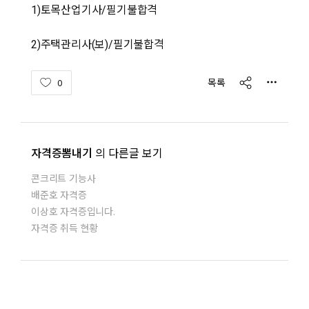
1)토목산업기사/필기불합격
2)주택관리사(보)/필기불합격
share
목록
0
자격증뽐내기
의 다른글 보기
콘크리트 기능사
배준호 자격증
이상호 자격증입니다.
자격증 취득 현황