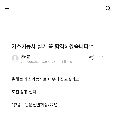
메뉴 건너뛰기
가스기능사 실기 꼭 합격하겠습니다^^
share
변상문
2022.09.06
조회수
751
댓글수 0
올해는 가스기능사로 마무리 짓고싶네요
도전 성공 실패
1)2종보통운전면허증/22년