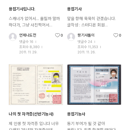
용접기사입니다.
용접기사
스캐너가 없어서.... 올릴까 말까
앞을 향해 묵묵히 걷겠습니다.
하다가, 그냥 사진찍어서
글작성 : 스터디온 회원
올려봅니다. 글작성 : 스터디온
쌍기사돌이님
언제나도전
0
쌍기사돌이
0
추천수
추천수
회원 언제나도전님
댓글수
16
댓글수
24
조회수
8,380
조회수
11,353
2011. 11. 29.
2011. 11. 26.
작성일
작성일
나의 첫 자격증(선반기능사)
용접기능사
제 인생 첫 자격증 입니다 너무
동기 부여가 될 것 같아
오래된 28년전 자격증인데
올립니다. 최종 합격할 때마다