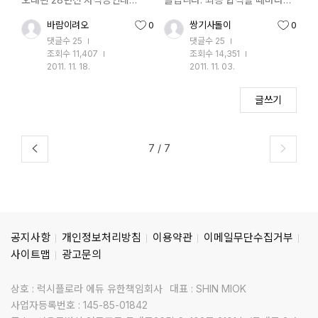
그당시 자격증을 받으러
올리겠습니다. ㅋ 글작성 :
바람이려오
0
쌍기사돌이
0
추천수
추천수
인력공단에 갔을 때의 그 기쁨은
스터디온 회원 쌍기사돌이님
댓글수
25
댓글수
25
지금의 어느 자격증 취득보다도
조회수
11,407
조회수
14,351
감동이었습니다 인력공단 직원이
2011. 11. 18.
2011. 11. 03.
작성일
작성일
친히(?) 순수한 자필로 만들어 준
선반자격증입니다^^ 옛날
글쓰기
자격증 한번 보시라고
올려봅니다~~ 글작성 : 스터디온
회원 바람이려오님
7
/
7
공지사항
개인정보처리방침
이용약관
이메일무단수집거부
사이트맵
광고문의
상호 : 럭시플로라 에듀 유한책임회사
대표 : SHIN MIOK
사업자등록번호 : 145-85-01842