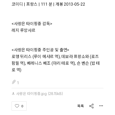
코미디 | 프랑스 | 111 분 | 개봉 2013-05-22
<사랑은 타이핑중 감독>
레지 루앙사르
<사랑은 타이핑중 주인공 및 출연>
로맹 뒤리스 (루이 에샤르 역), 데보라 프랑소와 (로즈
팜필 역), 베레니스 베조 (마리 테로 역), 숀 벤슨 (밥 테
로 역)
fileAttachedList
1
사랑은 타이핑중.jpg
(28.15kB)
share
목록
0