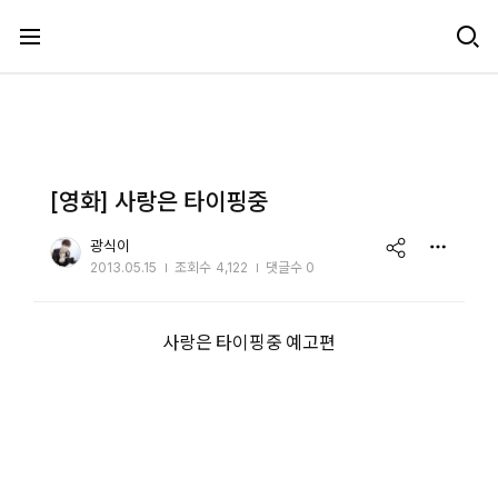
메뉴 건너뛰기
[영화] 사랑은 타이핑중
share
광식이
2013.05.15
조회수
4,122
댓글수 0
사랑은 타이핑중 예고편