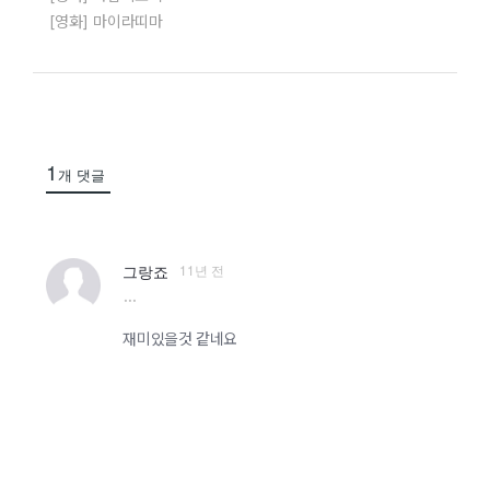
[영화] 마이라띠마
1
개 댓글
11년 전
그랑죠
more
재미있을것 같네요