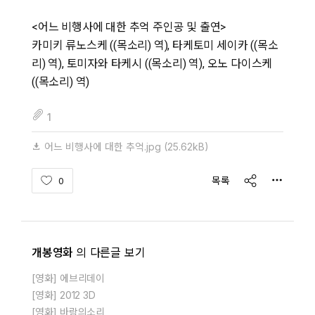
<어느 비행사에 대한 추억 주인공 및 출연>
카미키 류노스케 ((목소리) 역), 타케토미 세이카 ((목소
리) 역), 토미자와 타케시 ((목소리) 역), 오노 다이스케
((목소리) 역)
fileAttachedList
1
어느 비행사에 대한 추억.jpg
(25.62kB)
share
목록
0
개봉영화
의 다른글 보기
[영화] 에브리데이
[영화] 2012 3D
[영화] 바람의소리