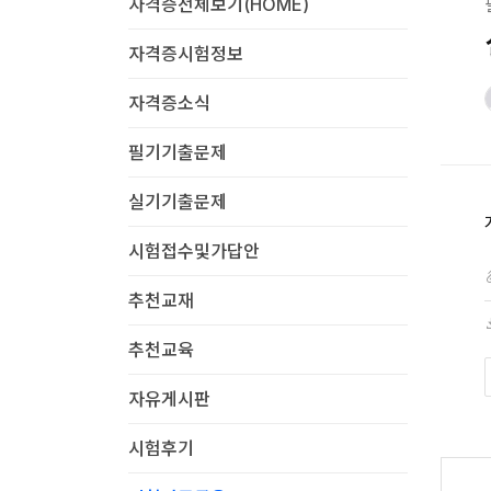
자격증전체보기(HOME)
자격증시험정보
자격증소식
필기기출문제
실기기출문제
시험접수및가답안
추천교재
추천교육
자유게시판
시험후기