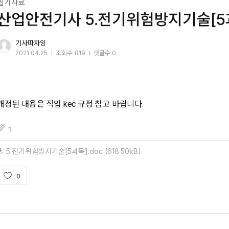
필기자료
산업안전기사 5.전기위험방지기술[5
기사따자잉
2021.04.25
조회수
819
댓글수 0
개정된 내용은 직업 kec 규정 참고 바랍니다.
fileAttachedList
1
5.전기위험방지기술[5과목].doc
(618.50kB)
0