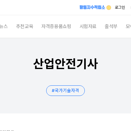
메뉴 건너뛰기
로그인
뉴스
추천교육
자격증용품쇼핑
시험자료
출석부
모
최신
시
산업안전기사
자격
자유
활동지
#
국가기술자격
쉬