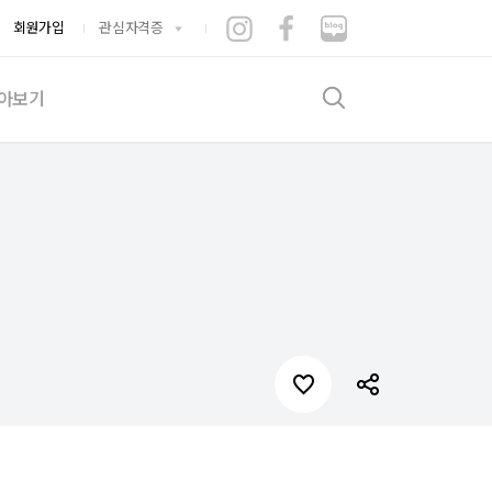
회원가입
관심자격증
아보기
검색
기출문제
험후기
증뽐내기
게시판
수적립소
는시간