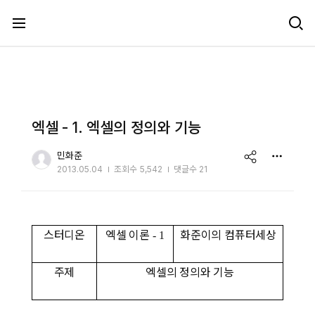
메뉴 건너뛰기
엑셀 - 1. 엑셀의 정의와 기능
share
민화준
2013.05.04
조회수
5,542
댓글수 21
스터디온
엑셀 이론
화준이의 컴퓨터세상
- 1
주제
엑셀의 정의와 기능