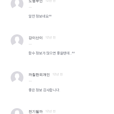
12년 전
도형부인
more
알찬 정보네요^^
12년 전
강이산이
more
함수 정보가 많으면 좋을텐데...^^
12년 전
까칠한외걔인
more
좋은 정보 감사합니다.
12년 전
전기될까