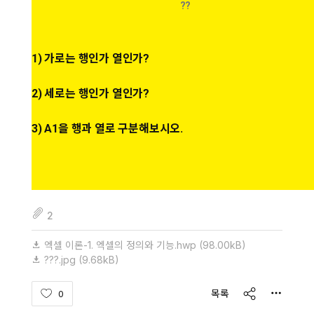
??
1) 가로는 행인가 열인가?
2) 세로는 행인가 열인가?
3) A1을 행과 열로 구분해보시오.
fileAttachedList
2
엑셀 이론-1. 엑셀의 정의와 기능.hwp
(98.00kB)
???.jpg
(9.68kB)
share
목록
0