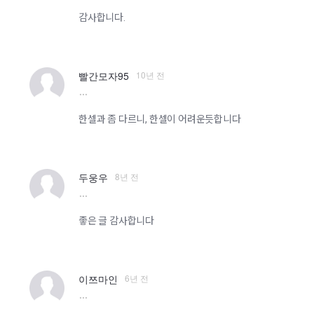
감사합니다.
10년 전
빨간모자95
more
한셀과 좀 다르니, 한셀이 어려운듯합니다
8년 전
두웅우
more
좋은 글 감사합니다
6년 전
이쯔마인
more