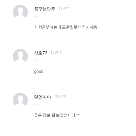
13년 전
꿈꾸는만두
more
시험공부하는데 도움될듯^^ 감사해용
13년 전
산호73
more
good
13년 전
달인이야
more
좋은 정보 잘 보았습니다.^^