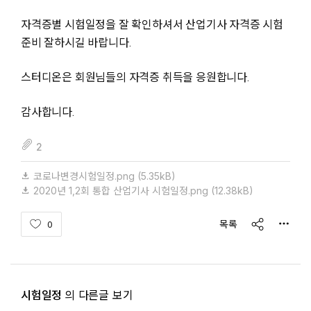
자격증별 시험일정을 잘 확인하셔서 산업기사 자격증 시험
준비 잘하시길 바랍니다.
스터디온은 회원님들의 자격증 취득을 응원합니다.
감사합니다.
fileAttachedList
2
코로나변경시험일정.png
(5.35kB)
2020년 1,2회 통합 산업기사 시험일정.png
(12.38kB)
share
목록
0
시험일정
의 다른글 보기