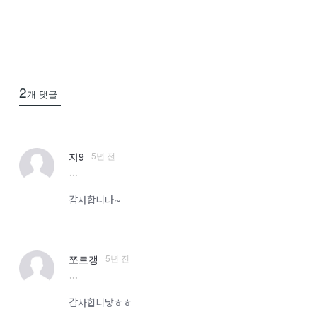
2
개 댓글
5년 전
지9
more
감사합니다~
5년 전
쪼르갱
more
감사합니닿ㅎㅎ