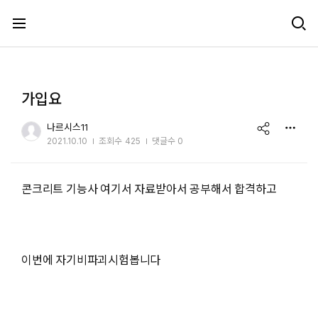
메뉴 건너뛰기
가입요
share
나르시스11
2021.10.10
조회수
425
댓글수 0
콘크리트 기능사 여기서 자료받아서 공부해서 합격하고
이번에 자기비파괴시험봅니다