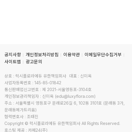
공지사항
개인정보처리방침
이용약관
이메일무단수집거부
사이트맵
광고문의
상호 : 럭시플로라에듀 유한책임회사
대표 : 신미옥
사업자등록번호 : 145-85-01842
통신판매업신고번호 : 제 2021-서울영등포-3104호
개인정보관리책임자 : 신미옥 (edu@luxyflora.com)
주소 : 서울특별시 영등포구 문래로26길 6, 102동 3101호 (문래동 3가,
문래동메가트리움)
협력변호사 : 조태진
Copyright © 럭시플로라에듀 유한책임회사 All Rights Reserved.
호스팅 제공 : 카페24(주)