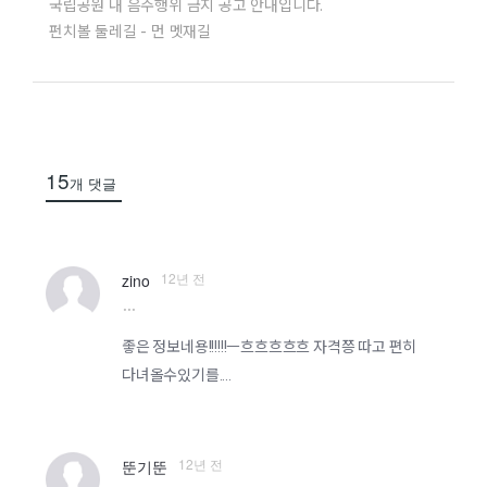
국립공원 내 음주행위 금지 공고 안내입니다.
펀치볼 둘레길 - 먼 멧재길
15
개 댓글
12년 전
zino
more
좋은 정보네용!!!!!!ㅡ흐흐흐흐흐 자격쯩 따고 편히
다녀올수있기를....
12년 전
뚠기뚠