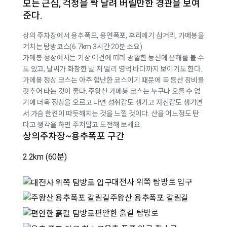
모든 근심, 걱정을 싹 날려 버릴만한 경관을 보여
준다.
상의 주차장에서 용추폭포, 용연폭포, 후리메기 삼거리, 가메봉을
거치는 탐방코스(6.7km 3시간 20분 소요)
가메봉 정상에서는 기상 여건에 따라 광활한 능선에 운해를 볼 수
도 있고, 날씨가 화창한 날 저 멀리 영덕 바다까지 보이기도 한다.
가메봉 정상 코스는 아주 험난한 코스이기 때문에 꼭 등산 장비를
갖추어 타는 것이 좋다.
주왕산 가메봉 코스는 누구나 오를 수 없
기에 더욱 정상을 오르고 나면 성취감도 생기고 자신감도 생기면
서 가슴 한켠이 따듯해지는 것을 느낄 것이다. 산을 어느정도 탄
다고 생각을 하면 주저말고 도전해 보세요.
상의주차장~용추폭포 구간
2.2km
(60분)
대전사 위쪽 탐방로 입구
주왕산 용추폭포 갈림길
편안한 흙길 탐방로