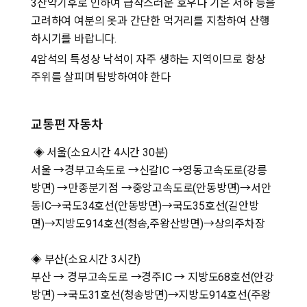
3
산악기후로 인하여 급작스러운 호우나 기온 저하 등을
고려하여 여분의 옷과 간단한 먹거리를 지참하여 산행
하시기를 바랍니다.
4
암석의 특성상 낙석이 자주 생하는 지역이므로 항상
주위를 살피며 탐방하여야 한다
교통편 자동차
◈ 서울(소요시간 4시간 30분)
서울 →경부고속도로 →신갈IC →영동고속도로(강릉
방면) →만종분기점 →중앙고속도로(안동방면)→서안
동IC→국도34호선(안동방면)→국도35호선(길안방
면)→지방도914호선(청송,주왕산방면)→상의주차장
◈ 부산(소요시간 3시간)
부산 → 경부고속도로 →경주IC → 지방도68호선(안강
방면) →국도31호선(청송방면)→지방도914호선(주왕