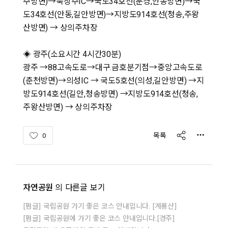
주방면)→북상주IC→국도34호선(문경,안동방면)→국
도34호선(안동,길안방면)→지방도914호선(청송,주왕
산방면) → 상의주차장
◈ 광주(소요시간 4시간30분)
광주 →88고속도로→대구.금호분기점→중앙고속도로
(춘천방면)→의성IC → 국도5호선(의성,길안방면) →지
방도914호선(길안,청송방면) →지방도914호선(청송,
주왕산방면) → 상의주차장
share
목록
0
자연공원
의 다른글 보기
[펌글] 국립공원 가기 좋은 코스 안내입니다. [계룡산]
[펌글] 국립공원에 가기 좋은 코스 안내입니다.[경주]