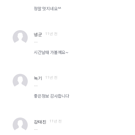
정말 멋지네요^^
11년 전
넹군
more
시간날때 가볼께요~
11년 전
녹기
more
좋은정보 감사합니다
11년 전
강태진
more