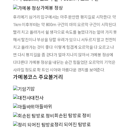
가메봉 정상
후리메기 삼거리 입구에서는 아주 완만한 평지길로 시작한다. 약
1km 이후부터는 약 800m 구간의 마의 오르막 구간이 시작된다.
빨리 치고 올라가서 쉴 생각으로 속도를 높였다가는 얼마 가지 못
해서 탈진이나 부상을 당할 우려가 있으니 서두르지 말고 천천히
치고 올라가는 것이 좋다. 이렇게 힘겹게 오르막을 다 오르고 나
면 다시 평지길을 좀 걷다가 얼마 지나지 않아서 가메봉 정상에
다다른다 가메봉 정상을 내딛는 순간 힘들었던 오르막의 기억은
사라질 정도로 확 트인 시야와 아름다운 경치를 보여준다.
가메봉코스 주요볼거리
기암
대전사
아들바위
회손된 탐방로 정비
정리 되어진 탐방로