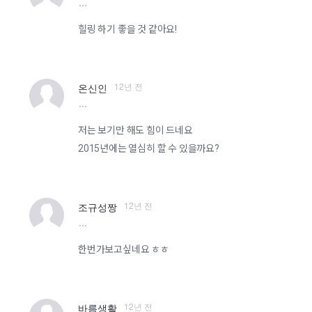
more
힐링 하기 좋을 것 같아요!
12년 전
온신인
more
저는 보기만 해도 힘이 드네요
2015년에는 열심히 할 수 있을까요?
12년 전
조규성짱
more
한번가보고싶네요 ㅎㅎ
12년 전
바름생활