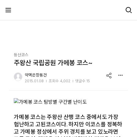
메뉴 건너뛰기
등산코스
주왕산 국립공원 가메봉 코스~
share
약멱은장동건
2015.01.08
조회수
4,002
댓글수 15
가메봉 코스는 주왕산 산행 코스 중에서도 가장
험난하고 고된코스이다. 하지만 이코스를 정복하
고 가메봉 정상에서 주위 경치를 보고 있노라면