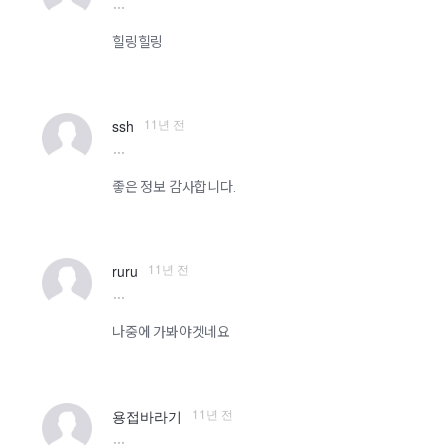
more
힐링힐링
11년 전
ssh
more
좋은 정보 감사합니다.
11년 전
ruru
more
나중에 가봐야겟네요
11년 전
용접바라기
more