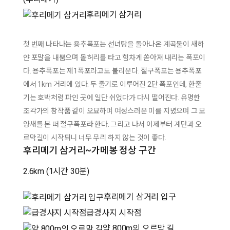
후리메기 삼거리
첫 번째 나타나는 용추폭포는 선녀탕을 돌아나온 계곡물이 새하
얀 포말을 내뿜으며 돌허리를 타고 힘차게 쏟아져 내리는 폭포이
다. 용추폭포는 제1폭포라고도 불리운다. 절구폭포는 용추폭포
에서 1km 거리에 있다. 두 줄기로 이루어진 2단 폭포인데, 한줄
기는 호박처럼 파인 곳에 일단 쉬었다가 다시 떨어진다. 유명한
조각가의 창작품 같이 오묘하며 여성스러운 미를 지녔으며 그 모
양새를 본 떠 절구폭포라 한다. 그리고 나서 이제부터 계단과 오
르막길이 시작되니 너무 무리 하지 않는 것이 좋다.
후리메기 삼거리~가메봉 정상 구간
2.6km
(1시간 30분)
후리메기 삼거리 입구
급경사지 시작점
약 800m의 오르막 길