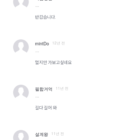
more
반갑습니다.
12년 전
mintDo
more
멀지만 가보고싶네요
11년 전
필합겨억
more
길다 길어 와
11년 전
설계왕