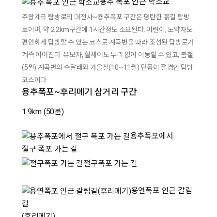
용추 폭포 인근 학소교
주왕계곡 탐방로의 대전사~용추폭포 구간은 평탄한 흙길 탐방
로이며, 약 2.2km구간에 1시간정도 소요된다. 어린이, 노약자도
편안하게 탐방할 수 있는 코스로 계곡변을 따라 조성된 탐방로가
계속 이어진다. 유모차, 휠체어도 무리 없이 이동할 수 있고, 봄철
(5월) 계곡변의 수달래와 가을철(10~11월) 단풍이 절경인 탐방
코스이다.
용추폭포~후리메기 삼거리 구간
1.9km
(50분)
용추폭포에서
절구 폭포 가는 길
절구폭포 가는 길
용연폭포 인근 갈림
길
(후리메기)