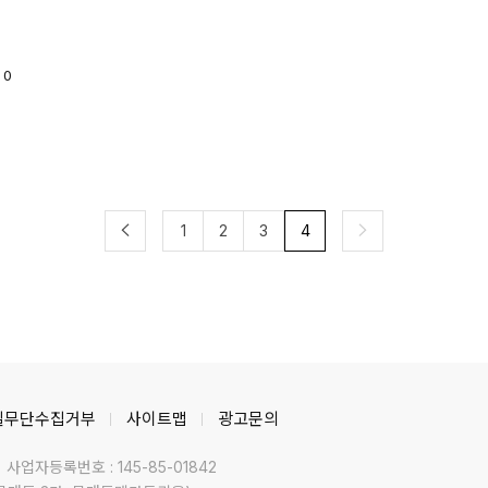
하이브리드자동차정비(기사ㆍ산업기사ㆍ기능사)=내연기관과
할
동
에
전기자동차를 포함 두 개 이상의 동력원으로 차체가 구동되는
설
1
하이브리드 전기자동차(HEV)를 정비. ▷LED조명
예
출
0
천수
(기사ㆍ산업기사ㆍ기능사)=발광다이오드(LED)를 이용해
건
직
각종 표시장치, 조명장치, 산업 및 의료장치 등을 제작하는
정
작
상
회로를 판독하고 각종 전자부품과 공구 및 측정기를 사용해
이
수
장치를 제작하며 구동회로를 제어하고 유지ㆍ보수. ▷
갖
수
그린홈시공(기사ㆍ산업기사ㆍ기능사)=태양광, 지열, 풍력,
예
결
에
수력, 바이오매스 등 신재생에너지들 이용하는 그린홈 주택
사
식
1
2
3
4
설계ㆍ시공ㆍ유지 및 보수 등의 업무 수행. ▷자전거안전정비
수
받
(산업기사ㆍ기능사)=일반자전거, 산악용자전거 등 자전거의
하
조립이나 검사 및 정비. ▷단열시공(기능사)=단열재를 사용해
기
건물의 열손실을 줄이는 공사를 실시하는 기능. ▷
나
생태공간조성(기사ㆍ산업기사ㆍ기능사)=
규
원
옥상ㆍ공원ㆍ정원ㆍ도로 녹화공사 등 생태공간조성 공사 때
없
적정한 시공능력. ▷산림생태관리(기사ㆍ산업기사ㆍ기능사)=
"
자연 환경ㆍ생태계에 관한 폭넓은 지식을 체계적으로 갖추고
있
일무단수집거부
사이트맵
광고문의
이의 보전이나 조화를 이룬 사회 만들기에 공헌할 수 있는 능력.
필
▷에코(ECO)디자인(기사ㆍ산업기사)=품질, 가격, 기능,
시
사업자등록번호 : 145-85-01842
디자인을 고려한 전통적인 제품 개발과정에 친환경요소를
관