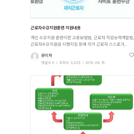
근로자수강지원훈련 지원내용
개인 수강지원 훈련이란 고용보험법, 근로자 직업능력개발법
근로자수강지원금 시행지침 등에 의거 근로자 스스로가
직무능력 향상을 위한 교육과정을 자비로 수강할 경우 소정
관리자
추
훈련비를 지원해 주는 제도 입니다.특히 그동안 능력개발
댓글수
0
조회수
3,333
2010. 09. 15.
훈련에서 소외되어온 중소기업, 계약직, 40세 이상
작성일
근로자들에게 혜택을 주기 위해 시행됩니다. 1.
훈련대상고용보험 가입중인 사업장에 근무중인
재직근로자로서 다음 중 한가지 요건이라도 해당이 되면
훈련을 받으실 수 있습니다. 1)이직 예정자로서 훈련 중이거
훈련 수료 후 1개월 이내에 이직된 자 2)40세 이상인 자 3)
우선지원 대상기업에 고용된 자 4)「기간제 및 단시간근로자
보호 등에 관한 법률」 제2조제1호에 따른 기간제근로자 5)
「근로기준법」 제2조제1항제8호에 따른 단시간근로자 6)
「파견근로자보호 등에 관한 법률」에 따른 파견근로자 7)
일용근로자 2. 훈련지원금 수강지원금 과정에 해당하는 강좌