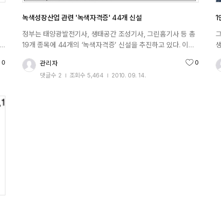
서
「근로기준법」 제2조제1항제8호에 따른 단시간근로자 4)
계
「파견근로자보호 등에 관한 법률」에 따른 파견근로자 5)
발
녹색성장산업 관련 '녹색자격증' 44개 신설
1
일용근로자
변
정부는 태양광발전기사, 생태공간 조성기사, 그린홈기사 등 총
그
관
.
19개 종목에 44개의 ‘녹색자격증’ 신설을 추진하고 있다. 이런
생
및
는
자격증 중 태양광발전설비기사, 헬스케어전문가,
세
후
관
0
0
관리자
천수
추천수
화재감식평가기사 등 일부 자격증은 이르면 올해 안에
기
기
댓글수
2
조회수
5,464
2010. 09. 14.
검증준비를 마치고 내년부터 시행에 들어갈 것으로 전망된다.
선
작성일
식
노동부는 이같은 내용을 골자로 하는 ‘국가기술자격제도 발전
I
을
일
기본계획’을 지난 2월 확정해 발표했다. 특히 정부는 19개
왔
청을
계
종목의 녹색자격증 신설 방침을 정하고 검증체계 등
일
삽
준비방안을 마련하고 있는 것으로 전해진다. 현재 추진되고
개
소
.
있는 녹색성장산업 관련 자격증들은 다음과 같다. ▷
변
,
계
의
화재감식평가(기사ㆍ산업기사)=화재 원인과 피해를
말
(
과학적으로 분석ㆍ조사해 원인을 규명하고, 위기관리 시스템을
취
'
책
개발하거나 지능형 감시시스템 개발. ▷태양광발전설비
읽
3
(기사ㆍ산업기사ㆍ기능사)=태양광발전시스템의 설치, 유지 및
바
my
우
보수 등의 일을 한다. 태양광발전은 발전기의 도움 없이
의
계
태양전지를 이용해 태양빛을 직접 전기에너지로 변환시키는
엔
직
와
친환경 발전방식. ▷헬스케어(전문사무)=헬스케어와 관련된
엔
회
의료서비스 시스템 구축, 유지 보수, 건강관리 상담 등. ▷
사
직