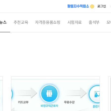
메뉴 건너뛰기
로그인
뉴스
추천교육
자격증용품쇼핑
시험자료
출석부
모
최신
시
자격
자유
활동지
쉬