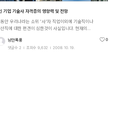
좌를 발급받은 자 또는 2010.7.15일 이전에 계좌를
급받았으나 2010.7.15일 이후 조정분야로 약정한 훈련분야를
인 기업 기술사 자격증의 영향력 및 전망
경한 자 미용서비스 관련직(12)의 이,미용 및
동안 우리나라는 소위 '사'자 직업이외에 기술직이나
련서비스종사자(121) 분야 음식서비스 관련직(13)의 주방장
산직에 대한 편견이 심한것이 사실입니다. 현재의
 조리사(131), 식당서비스 관련종사자(132) 분야 식품가공
계경제순위 11위의 대한민국이 있기까지의 일등공신이
련직(21)의 제과,제빵원 및 떡제조원(212), 식품가공 관련
0
낭만폭풍
추천수
술직과 생산직이었음에도 불구하고 말이죠. 하지만, 해외
능종사자(213) 분야- 교통비/식비 : 교통비는 모든 훈련과정,
댓글수
2
조회수
9,632
2008. 10. 19.
진국들은 기술직의 지위가 상당히 높으며 편견은 없습니다.
작성일
비는 1일 5시간 이상 훈련과정을 수강하는 경우 출석한
T직종에 몸을 담고 있는 저 역시도 이런부분이 계속 맘에 걸려
수만큼 지급 <지원대상 훈련과정>고용노동부가 인정한
습니다. 하지만, 웹서핑을 하던 중 우리나라도 인식의 변화가
좌적합훈련과정 중에서 선택 <지원절차>구성도 이미지
고 있다는 희망을 엿볼수 있는 글이 있어 발췌하였습니다.
입- 계좌카드 신청 후 수령시까지 최소10일정도의 기간이
인적인 생각이지만 어찌보면 현재 연봉1위를 차지하고 있는
요되며, 계좌카드를 수령한 이후에 훈련수강 가능 <
리사와 기술사가 동등한 권리를 가지게 되는 것이라
좌제카드발급 준비물> 1) 직업능력개발훈련정보망
할수도 있는 것 같습니다. 물론, 변리사나 기술사를
www.hrd.go.kr)에서 출력한 계좌제 안내 동영상
득하기에는 많은 준비가 있어야 하겠지만요. 한번
시청확인증' 2) 신분증(주민등록증, 운전면허증, 여권만 가능)
어보시고 앞으로의 발전방향에 대해 생각해 보시기
) 본인명의 통장계좌 원본(신한은행/우리은행/제일은행/
랍니다. 기술사는 기술사법 및 엔지니어링 기술 진흥법에
체국 중 한 곳만 가능) <계좌제카드발급 방법> 1.
해서 기술사 사무소를 설립하여 엔지니어링 활동 및
좌제훈련안내동영상을 시청하고 확인증을 인쇄한다. 1) 먼저
지니어링 사업을 할 수 있도록 규정되어 있다. 이러한
업능력개발훈련정보망(www.hrd.go.kr)에 방문하셔서
지니어링 주체를 기술사 사무소라고 할 수 있는데, 기술사
원가입을 합니다. 2) 회원가입 후 화면 우측중간에
무소의 등록은 의사나 변리사와 같이 면허의 성격이 있다고
업능력개발계좌제 안내동영상 배너를 클릭합니다. 3)