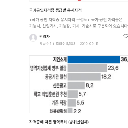
자비로 수강하신 후 수료하게 되면, 연간 100만원 한도 내에
수강료를 최대 100%까지 지원받으실 수 있습니다.근로자
국가공인자격증 등급별 응시자격
1인당 지원 받을 수 있는 금액은 재직기간 5년간 300만원을
<국가 공인 자격증 응시자격 구성도> 국가 공인 자격증은
초과할 수 없습니다.지원금액은 각 교육과정에 대한 노동부
기능사, 산업기사, 기능장, 기사, 기술사로 구분되어 있습니다
심사등급에 따라 차등 적용되므로, 과정 신청시 공지된
일부 자격증은 취득시 국가 기술자격법에 의해 7급공무원 또
환급금액을 참고하여 주십시오.지원금은 신청 후 약 10일 이
관리자
추
9급공무원 시험 응시자에게 가산점을 주는 혜택이 있으며
노동사무소에서 개인 계좌로 환급해 드립니다. (훈련종료 후
댓글수
1
조회수
5,503
2010. 09. 15.
대학교 특별전형으로 활용할 수 있습니다. 그외 회사에 따라
작성일
최장 2개월이내 개인 계좌로 수료가능) 3. 훈련절차 수강자가
취업시 가산점을 부여하는 등 자격증 취득시에 많은 혜택이
해당 학원에 수강지원금 과정을 자비로 신청한 뒤 교육 수강
부여됩니다. 응시자격에 해당하는 실무경력을 조회하기
합니다.학습 종료 후 30일 이내에 개인 수강지원 훈련금 신
위해서는 큐넷 응시자격진단 서비스를 통해서 조회할 수
하면 됩니다. 4. 환급절차 및 구비서류 1)증빙서류제출 : 학습
있습니다. 취업전쟁이라 불리는 요즘에는 대학재학 기간 중
종료 후 30일 이내에 개인 수강지원 훈련금 신청을 하면
국가공인자격증을 취득하는 것이 관례처럼 행해지고 있습니다
됩니다. (필요서류 : 수강지원금 신청서 1부, 교육비 영수증 1부
보유 자격증이 취업의 열쇠가 될수는 없겠지만 자신의 능력
수료증 사본 1부) ※ 근로계약기간이 1년 이하인 자,
표현할 수 있는 방법이 되는 것이 사실입니다. 회사구성원 중
파견근로자인 경우 근로계약서 사본을 추가 제출하셔야
국가 공인 자격증 보유 비율에 따라 정부지원을 하는 국가 정
합니다. 2)훈련비 환급 : 지방노동관서에서 개인계좌로
역시 취업에 자격증이 필요한 이유가 될 수 있습니다. 기존
환급금액 입금 3)훈련이력 조회 : Http://www.hrd.go.kr > 
직장인 역시 인사평가에서 자격증이 차지하는 비율을 무시할
page 이력조회 가능
수는 없습니다. 현재 국가 공인 자격증 시험의 대부분이
문제은행 형식으로 치루어지고 있으므로 기본적인 이론 공부
자격증에 따른 병역특례 (방위산업체)
기출문제만으로도 어렵지 않게 자격증 취득이 가능합니다.