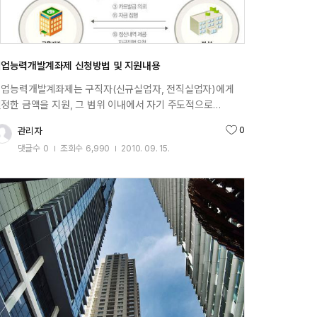
업능력개발계좌제 신청방법 및 지원내용
업능력개발계좌제는 구직자(신규실업자, 전직실업자)에게
정한 금액을 지원, 그 범위 이내에서 자기 주도적으로
업능력개발훈련에 참여할 수 있도록 하고 훈련이력등을
0
관리자
추천수
인별로 통합관리하는 제도. <신청대상자>계좌발급 신청
댓글수
0
조회수
6,990
2010. 09. 15.
상자는 현재 구직중에 있는 전직실업자(고용보험 가입
작성일
력이 있는 자)및 신규실업자(고용보험 가입 이력이 없는 자)
직중인 전직 실업자 신규실업자(고용보험 가입 이력이 없는
)고교졸업 후 미진학 청년 실업자 사이버대학교
재학생대학졸업예정자/대학졸업생 야간대학교재학생 <
원내용>- 지원한도 : 1인당 계좌한도는 200만원, 유효기간은
급일로부터 1년, 발급횟수는 취업전 1회(원칙)- 훈련비 :
련비의 80%는 정부가 지원, 20%는 훈련생이 부담
지원한도 200만원을 초과하는 금액도 훈련생 본인이 부담)※
급 과잉 훈련분야 - 훈련비의 60%는 정부가 지원, 40%는
련생 본인 부담 - 적용대상 2010.7.15일부터 조정분야로