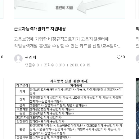
근로자능력개발카드 지원내용
직
,
고용보험에 가입한 비정규직근로자가 고용지원센터에
직
직업능력개발 훈련을 수강할 수 있는 카드를 신청/교부받아
일
의
노동부장관의 인정을 받은 훈련과정을 수강하는 경우
직
0
0
관리자
천수
추천수
훈련기관에 훈련비용이 지급되는 능력개발 지원제도 입니다. 1.
개
댓글수
0
조회수
3,318
2010. 09. 15.
훈련지원금 1인당 연간 100만원까지 수강료 전액을 지원
대
작성일
받으실 수 있습니다.※ 단, 지원총액은 재직기간 5년간
이
300만원을 초과하지 못합니다. 2. 지원금의 삭감 또는 중지
구
훈련수강을 중도 포기하거나, 훈련과정을 미수료하는 경우
자
나
지원금액이 삭감되며, 3회 이상 반복시 지원금이 중지됨. 3.
훈련절차 1인당 연간 100만원까지 수강료 전액을 지원 받으실
지
수 있습니다.※ 단, 지원총액은 재직기간 5년간 300만원을
발
초과하지 못합니다. 4. 훈련대상 1) 고용보험 가입중인
훈
사업장에 근무중인 재직근로자로서 다음 중 한가지 요건이라도
(
해당이 되면 훈련가능 2)「기간제 및 단시간근로자 보호 등에
공
를
관한 법률」 에 의한 기간제근로자 기간제근로자 3)
훈