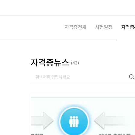
자격증전체
시험일정
자격증
자격증뉴스
(43)