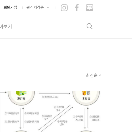
회원가입
관심자격증
아보기
검색
기출문제
험후기
증뽐내기
게시판
최신순
수적립소
는시간